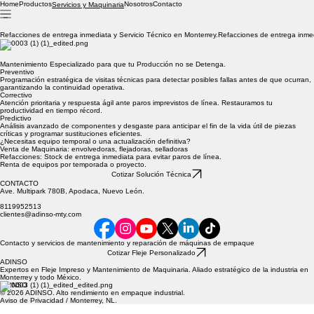
Home
Productos
Nosotros
Contacto
Servicios y Maquinaria
Refacciones de entrega inmediata y Servicio Técnico en Monterrey.
Mantenimiento Especializado para que tu Producción no se Detenga.
Preventivo
Programación estratégica de visitas técnicas para detectar posibles fallas antes de que ocurran,
garantizando la continuidad operativa.
Correctivo
Atención prioritaria y respuesta ágil ante paros imprevistos de línea. Restauramos tu
productividad en tiempo récord.
Predictivo
Análisis avanzado de componentes y desgaste para anticipar el fin de la vida útil de piezas
críticas y programar sustituciones eficientes.
¿Necesitas equipo temporal o una actualización definitiva?
Venta de Maquinaria: envolvedoras, flejadoras, selladoras
Refacciones: Stock de entrega inmediata para evitar paros de línea.
Renta de equipos por temporada o proyecto.
Cotizar Solución Técnica
CONTACTO
Ave. Multipark 780B, Apodaca, Nuevo León.
8119952513
clientes@adinso-mty.com
Contacto y servicios de mantenimiento y reparación de máquinas de empaque
Cotizar Fleje Personalizado
ADINSO
Expertos en Fleje Impreso y Mantenimiento de Maquinaria. Aliado estratégico de la industria en
Monterrey y todo México.
ADINSO
© 2026 ADINSO. Alto rendimiento en empaque industrial.
Aviso de Privacidad / Monterrey, NL.