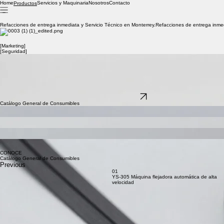
Home
Servicios y Maquinaria
Nosotros
Contacto
Productos
Refacciones de entrega inmediata y Servicio Técnico en Monterrey.
[Marketing]
[Seguridad]
Fleje Personalizado: Seguridad y Branding en cada envío.
El fleje es la última línea de defensa de tu producto. En ADINSO elevamos su función: mediante
nuestra impresión personalizada, transformamos tu empaque en una herramienta de marketing y
un sello de inviolabilidad. Si el fleje es cortado, tu cliente lo sabrá.
Evita el robo hormiga.
Facilita la identificación en almacén.
Proyecta profesionalismo.
Quiero personalizar mi fleje
Catálogo General de Consumibles
Emplaye (Stretch Film)
Manual y automático. Alto rendimiento.
Cintas Adhesivas
Canela, transparente y con filamento.
Polifoam y Burbuja para mercancía delicada.
Protección
Accesorios
Cinchos de alta resistencia.
CONOCE
Catálogo General de Consumibles
Previous
01
YS-305 Máquina flejadora automática de alta
velocidad