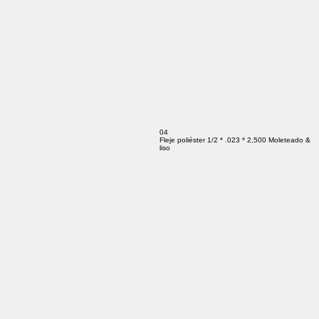
04
Fleje poliéster 1/2 * .023 * 2,500 Moleteado &
liso