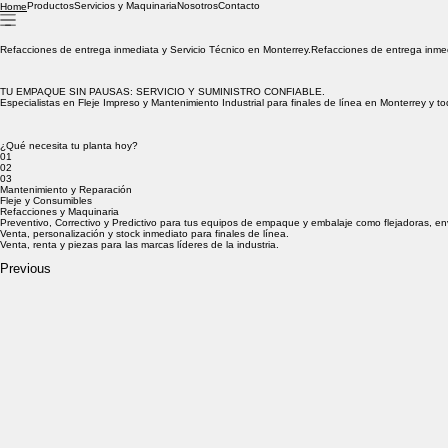
Productos
Servicios y Maquinaria
Nosotros
Contacto
Home
Refacciones de entrega inmediata y Servicio Técnico en Monterrey.
TU EMPAQUE SIN PAUSAS: SERVICIO Y SUMINISTRO CONFIABLE.
Especialistas en Fleje Impreso y Mantenimiento Industrial para finales de línea en Monterrey y t
¿Qué necesita tu planta hoy?
01
02
03
Mantenimiento y Reparación
Fleje y Consumibles
Refacciones y Maquinaria
Preventivo, Correctivo y Predictivo para tus equipos de empaque y embalaje como flejadoras, en
Venta, personalización y stock inmediato para finales de línea.
Venta, renta y piezas para las marcas líderes de la industria.
Previous