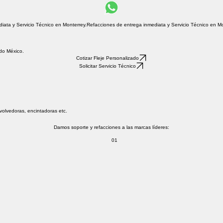
odo México.
Cotizar Fleje Personalizado
Solicitar Servicio Técnico
volvedoras, encintadoras etc.
Damos soporte y refacciones a las marcas líderes:
01